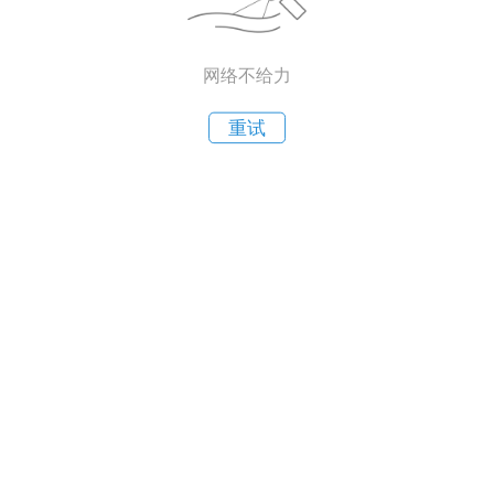
网络不给力
重试