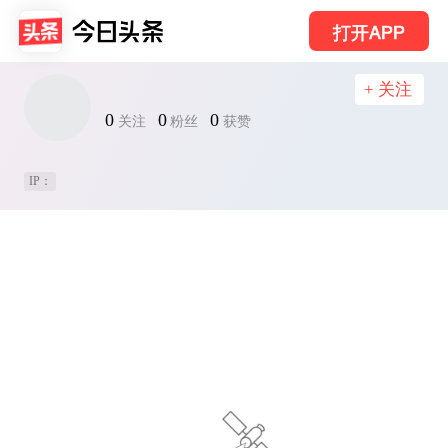
打开APP
+ 关注
0
0
0
关注
粉丝
获赞
IP：