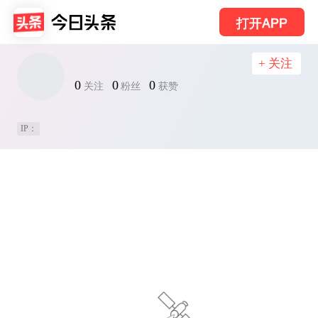
打开APP
+ 关注
0
0
0
关注
粉丝
获赞
IP：