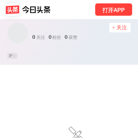
打开APP
+ 关注
0
0
0
关注
粉丝
获赞
IP：