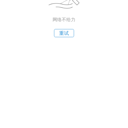
网络不给力
重试