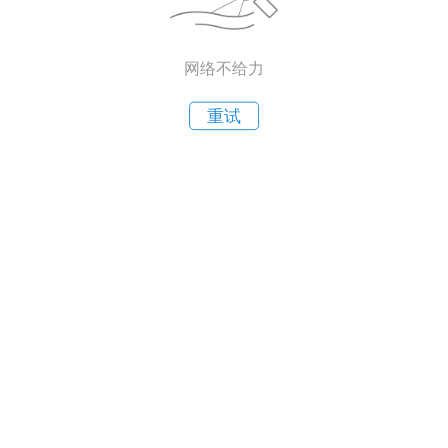
网络不给力
重试