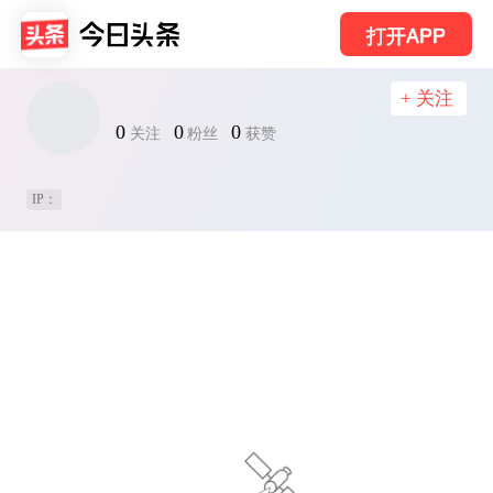
打开APP
+ 关注
0
0
0
关注
粉丝
获赞
IP：