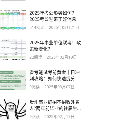
2025年考公形势如何？
2025考公迎来了好消息
514
阅读
2025年02月21日
2025年事业单位联考！政
策新变化？
22
阅读
2025年02月19日
省考笔试考前黄金十日冲
刺攻略：如何快速提分
9
阅读
2025年03月07日
贵州事业编招不招收外省
人?两年前毕业的往届生可
以考吗
9
阅读
2025年02月17日