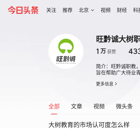
关注
推荐
北京
视频
财经
科
旺黔诚大树
1
43
万
获赞
简介：
旺黔诚职教
旨在帮助广大待业
更多信息
全部
文章
视频
微头条
大树教育的市场认可度怎么样