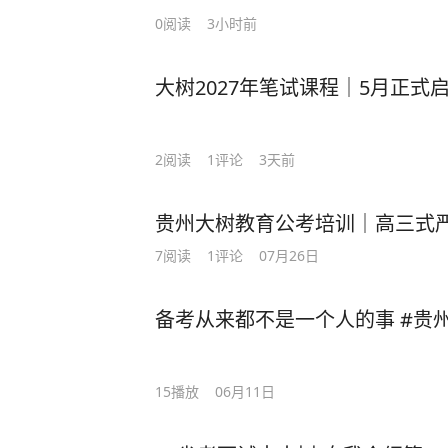
0
阅读
3小时前
大树2027年笔试课程｜5月正式
2
阅读
1
评论
3天前
贵州大树教育公考培训｜高三式
7
阅读
1
评论
07月26日
备考从来都不是一个人的事 #贵州
15
播放
06月11日