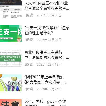
未来3年内基层gwy和事业
编考试会全面推行差额考
察制度吗？
5
阅读
2025年03月05日
“三支一扶”政策解读：选择
它的理由是什么？
4
阅读
2025年03月03日
事业单位联考正在进行
中！进体制的机会来啦！
速看！
3
阅读
2025年02月18日
体制2025年上半年“敲门
砖”大盘点：六次机会，你
准备好了吗
3
阅读
2025年02月25日
医生、老师、gwy三个铁