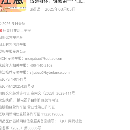
饭碗群体，谁会第一个面
临职业危机呢
3
阅读
2025年03月05日
©
2026
今日头条
扫黄打非网上举报
网络谣言曝光台
网上有害信息举报
侵权举报受理公示
MCN 专项举报：mcnjubao@toutiao.com
未成年人相关举报：400-140-2108
算法推荐专项举报：sfjubao@bytedance.com
京ICP证140141号
京ICP备12025439号-3
网络文化经营许可证 京网文〔2023〕3628-111号
营业执照
广播电视节目制作经营许可证
出版物经营许可证
营业性演出许可证
互联网新闻信息服务许可证 11220190002
药品医疗器械网络信息服务备案编号：（京）网药械信
息备字（2023）第00006号