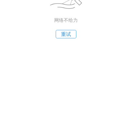
网络不给力
重试