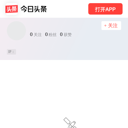
打开APP
+ 关注
0
0
0
关注
粉丝
获赞
IP：