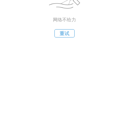
网络不给力
重试