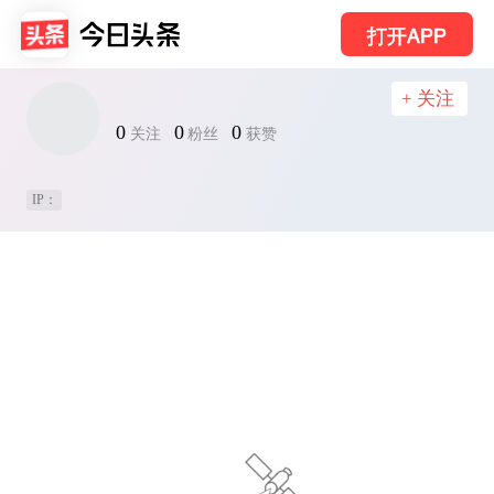
打开APP
+ 关注
0
0
0
关注
粉丝
获赞
IP：