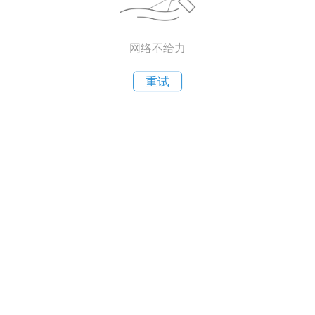
网络不给力
重试