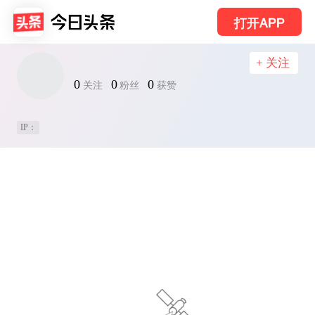
打开APP
+ 关注
0
0
0
关注
粉丝
获赞
IP：