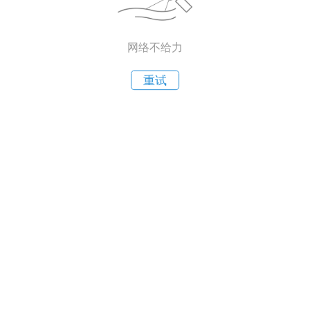
网络不给力
重试