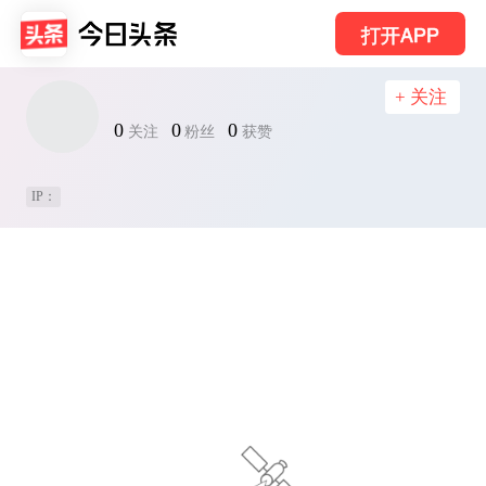
打开APP
+ 关注
0
0
0
关注
粉丝
获赞
IP：