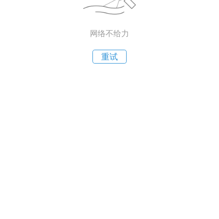
网络不给力
重试