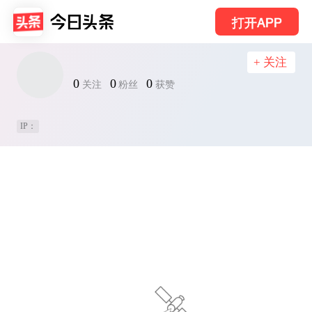
打开APP
+ 关注
0
0
0
关注
粉丝
获赞
IP：