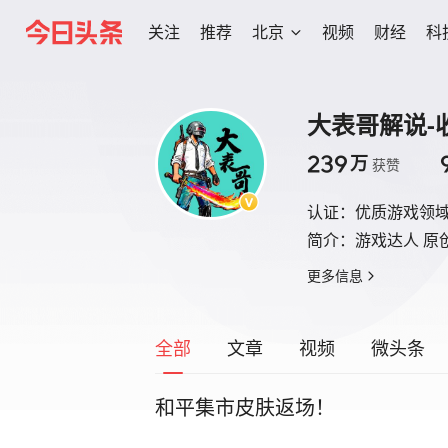
关注
推荐
北京
视频
财经
科
大表哥解说-
239
万
获赞
认证：
优质游戏领
简介：
游戏达人 原
更多信息
全部
文章
视频
微头条
和平集市皮肤返场！