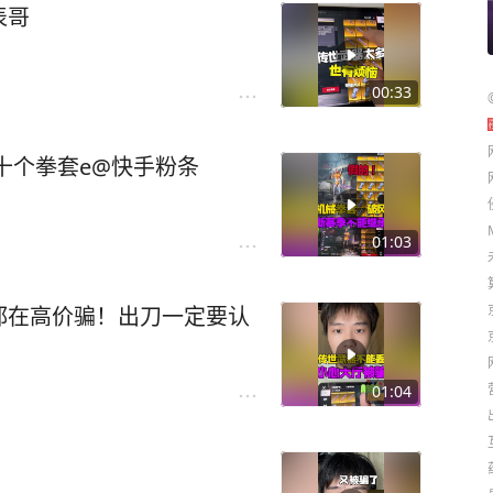
表哥
00:33
十个拳套e@快手粉条
01:03
都在高价骗！出刀一定要认
01:04