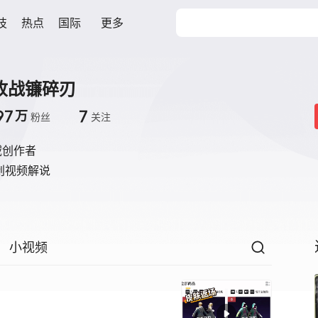
技
热点
国际
更多
收战镰碎刃
97
7
万
粉丝
关注
域创作者
创视频解说
小视频