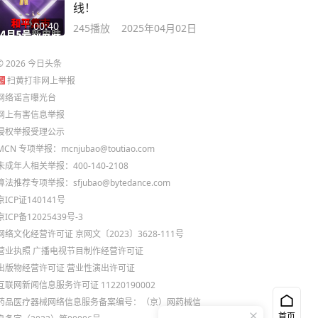
线！
00:40
245
播放
2025年04月02日
©
2026
今日头条
扫黄打非网上举报
网络谣言曝光台
网上有害信息举报
侵权举报受理公示
MCN 专项举报：mcnjubao@toutiao.com
未成年人相关举报：400-140-2108
算法推荐专项举报：sfjubao@bytedance.com
京ICP证140141号
京ICP备12025439号-3
网络文化经营许可证 京网文〔2023〕3628-111号
营业执照
广播电视节目制作经营许可证
出版物经营许可证
营业性演出许可证
互联网新闻信息服务许可证 11220190002
药品医疗器械网络信息服务备案编号：（京）网药械信
首页