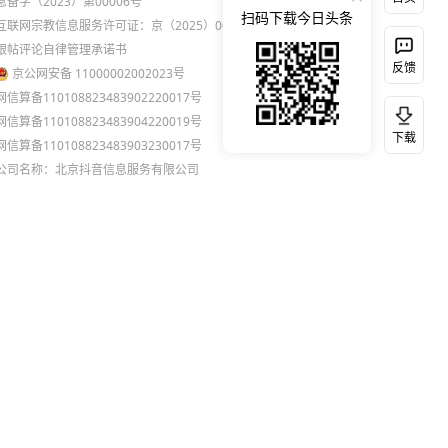
息备字（2023）第00006号
扫码下载今日头条
互联网宗教信息服务许可证：京（2025）0000021
跟帖评论自律管理承诺书
反馈
京公网安备 11000002002023号
网信算备110108823483902220017号
网信算备110108823483904220019号
下载
网信算备110108823483903230017号
公司名称：北京抖音信息服务有限公司