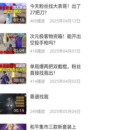
今天粉丝找大表哥！出了
27把刀？
01:18
469
播放
2025年04月12日
次元极客物资箱！能开出
空投手枪吗？
01:04
418
播放
2025年04月07日
单局爆两把双截棍，粉丝
直接找我出！
00:32
414
播放
2025年04月02日
靠谱找我
00:19
249
播放
2025年05月04日
和平集市三款新套装上