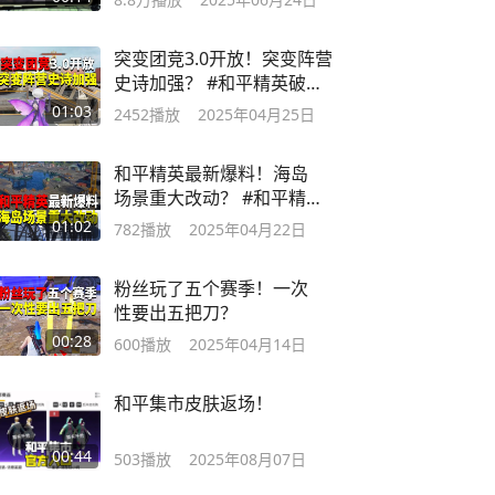
突变团竞3.0开放！突变阵营
史诗加强？ #和平精英破刃
行动
01:03
2452
播放
2025年04月25日
和平精英最新爆料！海岛
场景重大改动？ #和平精英
破刃行动
01:02
782
播放
2025年04月22日
粉丝玩了五个赛季！一次
性要出五把刀？
00:28
600
播放
2025年04月14日
和平集市皮肤返场！
00:44
503
播放
2025年08月07日