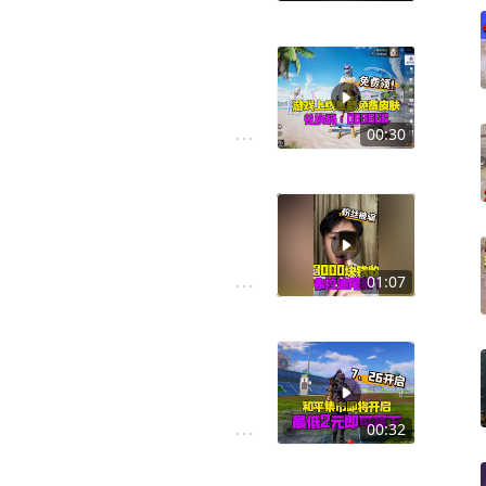
00:30
01:07
！
00:32