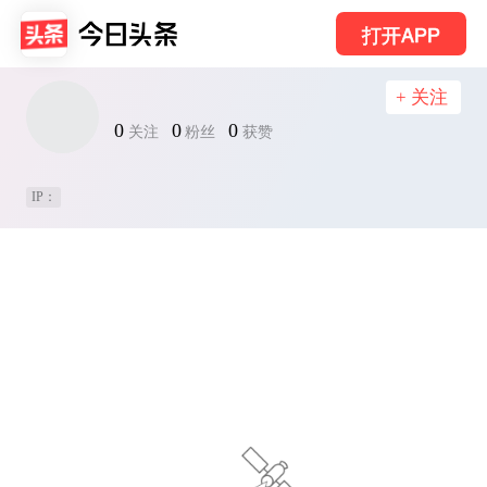
打开APP
+ 关注
0
0
0
关注
粉丝
获赞
IP：