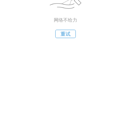
网络不给力
重试