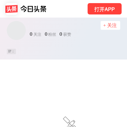
打开APP
+ 关注
0
0
0
关注
粉丝
获赞
IP：