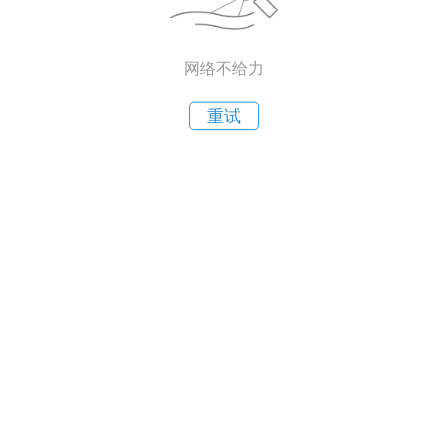
网络不给力
重试