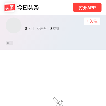
打开APP
+ 关注
0
0
0
关注
粉丝
获赞
IP：