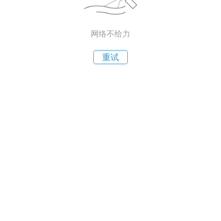
网络不给力
重试