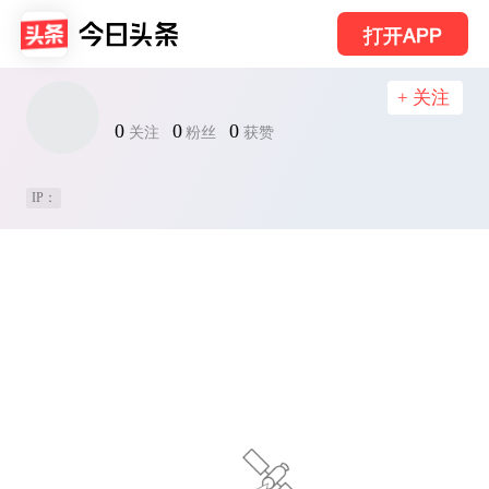
打开APP
+ 关注
0
0
0
关注
粉丝
获赞
IP：