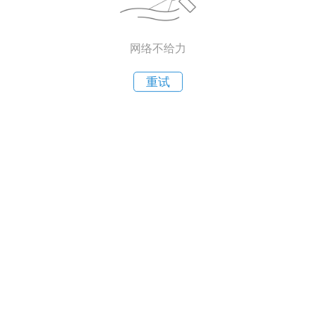
网络不给力
重试