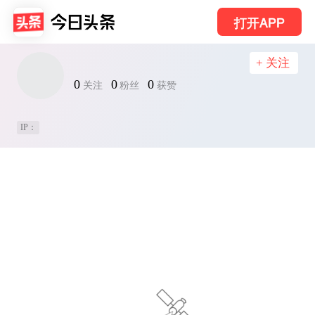
打开APP
+ 关注
0
0
0
关注
粉丝
获赞
IP：