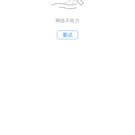
网络不给力
重试