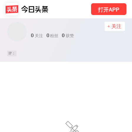
打开APP
+ 关注
0
0
0
关注
粉丝
获赞
IP：