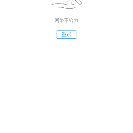
网络不给力
重试