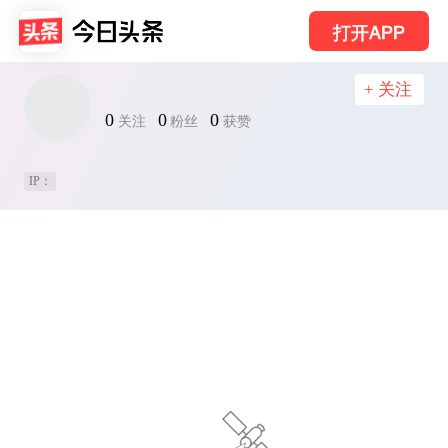
打开APP
+ 关注
0
0
0
关注
粉丝
获赞
IP：