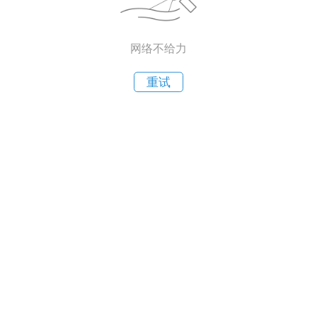
网络不给力
重试