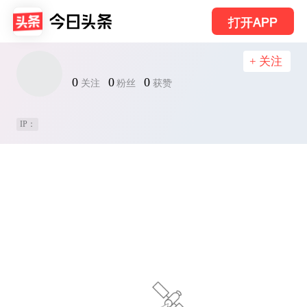
打开APP
+ 关注
0
0
0
关注
粉丝
获赞
IP：