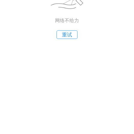
网络不给力
重试