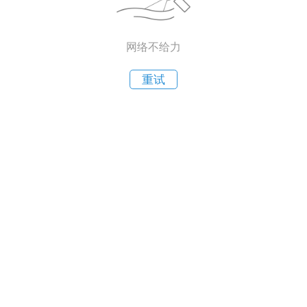
网络不给力
重试