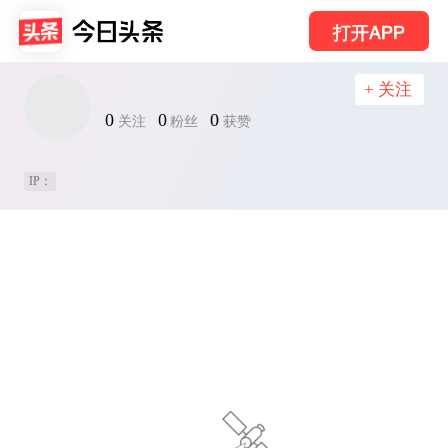
打开APP
+ 关注
0
0
0
关注
粉丝
获赞
IP：