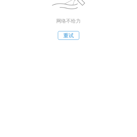
网络不给力
重试