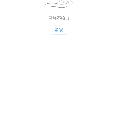
网络不给力
重试