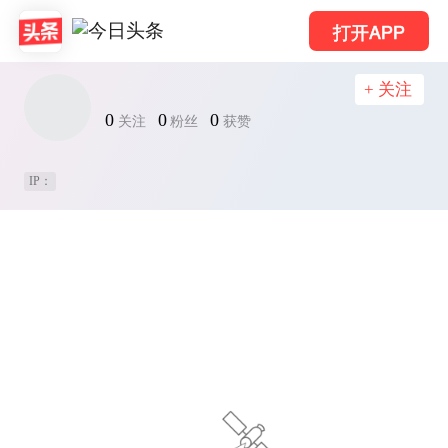
打开APP
+ 关注
0
0
0
关注
粉丝
获赞
IP：