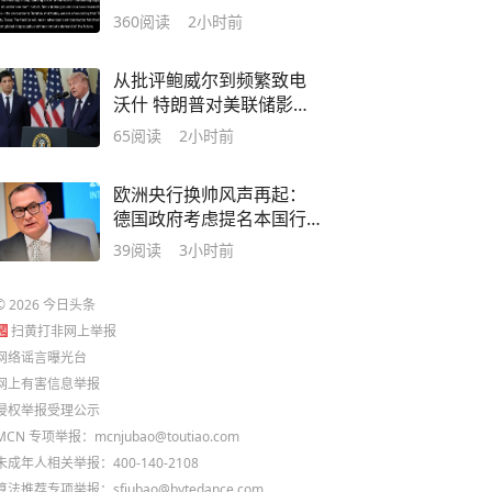
厂有新进展
360
阅读
2小时前
从批评鲍威尔到频繁致电
沃什 特朗普对美联储影响
力再受关注
65
阅读
2小时前
欧洲央行换帅风声再起：
德国政府考虑提名本国行
长出战
39
阅读
3小时前
©
2026
今日头条
扫黄打非网上举报
网络谣言曝光台
网上有害信息举报
侵权举报受理公示
MCN 专项举报：mcnjubao@toutiao.com
未成年人相关举报：400-140-2108
算法推荐专项举报：sfjubao@bytedance.com