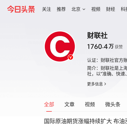
关注
推荐
北京
视频
财经
科
财联社
1760.4
万
获赞
认证：
财联社官方
简介：
财联社是上
社，以“准确、快速
更多信息
全部
文章
视频
微头条
国际原油期货涨幅持续扩大 布油