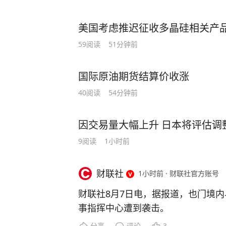
美国考虑推迟征收多晶硅相关产
59
阅读
51分钟前
国际原油期货结算价收涨
40
阅读
54分钟前
因交易量大幅上升 日本将评估调
9
阅读
1小时前
财联社
1小时前
·
财联社官方账号
财联社8月7日电，据报道，也门境
事指挥中心遭到袭击。
分享
评论
3