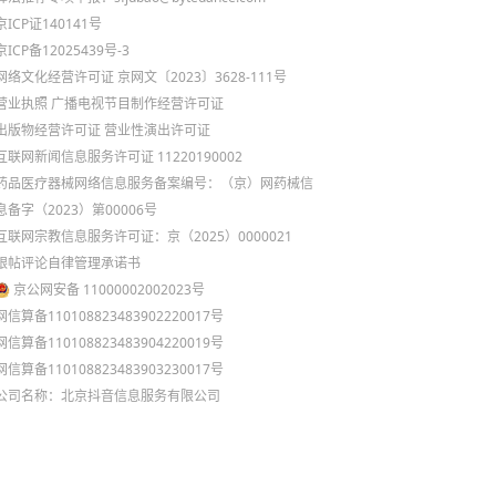
京ICP证140141号
京ICP备12025439号-3
网络文化经营许可证 京网文〔2023〕3628-111号
营业执照
广播电视节目制作经营许可证
出版物经营许可证
营业性演出许可证
互联网新闻信息服务许可证 11220190002
药品医疗器械网络信息服务备案编号：（京）网药械信
息备字（2023）第00006号
互联网宗教信息服务许可证：京（2025）0000021
跟帖评论自律管理承诺书
京公网安备 11000002002023号
网信算备110108823483902220017号
网信算备110108823483904220019号
网信算备110108823483903230017号
公司名称：北京抖音信息服务有限公司