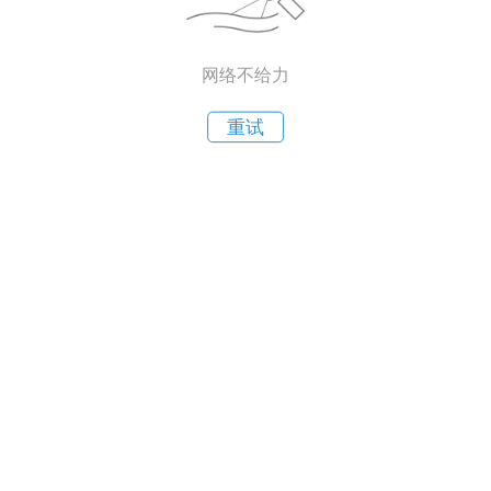
网络不给力
重试