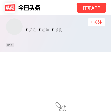
打开APP
+ 关注
0
0
0
关注
粉丝
获赞
IP：