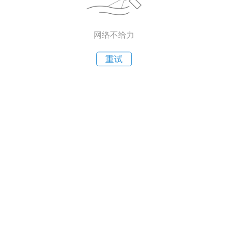
网络不给力
重试