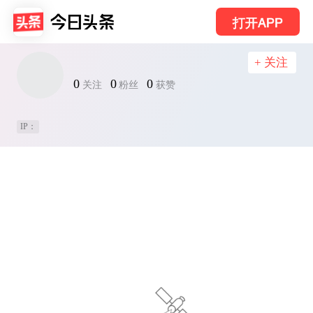
打开APP
+ 关注
0
0
0
关注
粉丝
获赞
IP：