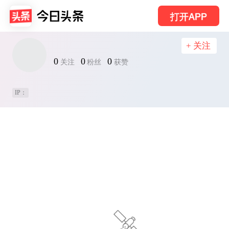
打开APP
+ 关注
0
0
0
关注
粉丝
获赞
IP：