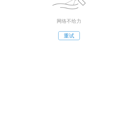
网络不给力
重试