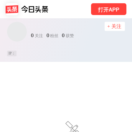
打开APP
+ 关注
0
0
0
关注
粉丝
获赞
IP：