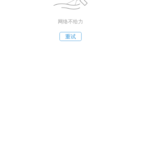
网络不给力
重试