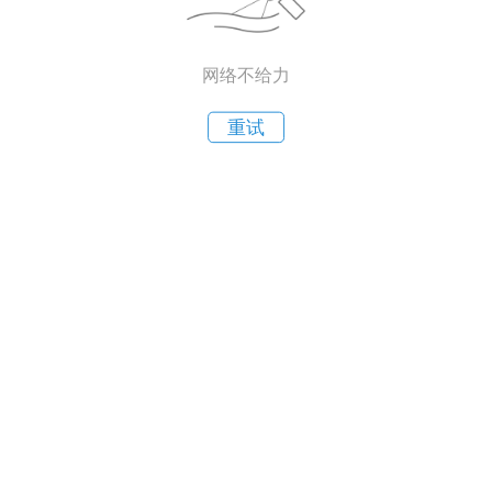
网络不给力
重试