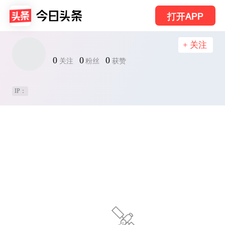
打开APP
+ 关注
0
0
0
关注
粉丝
获赞
IP：