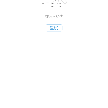
网络不给力
重试