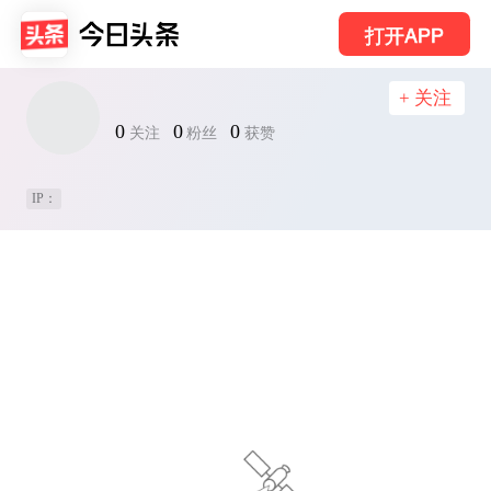
打开APP
+ 关注
0
0
0
关注
粉丝
获赞
IP：