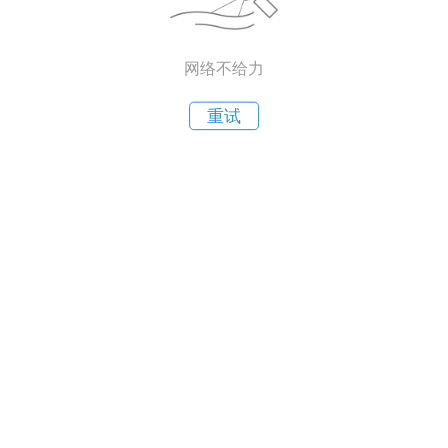
网络不给力
重试