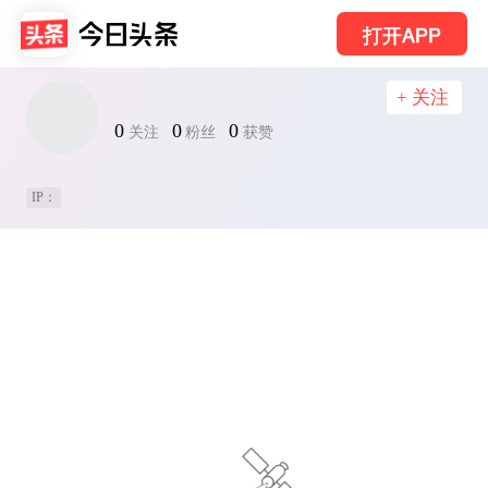
打开APP
+ 关注
0
0
0
关注
粉丝
获赞
IP：