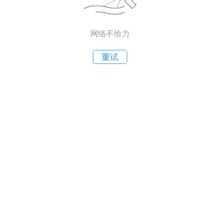
网络不给力
重试