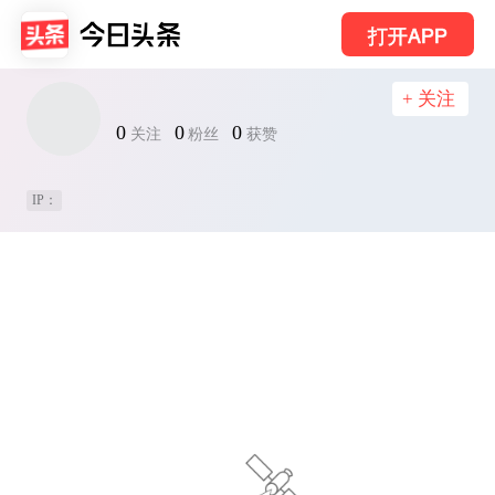
打开APP
+ 关注
0
0
0
关注
粉丝
获赞
IP：