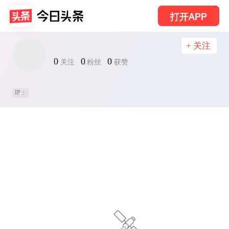
打开APP
+ 关注
0
0
0
关注
粉丝
获赞
IP：