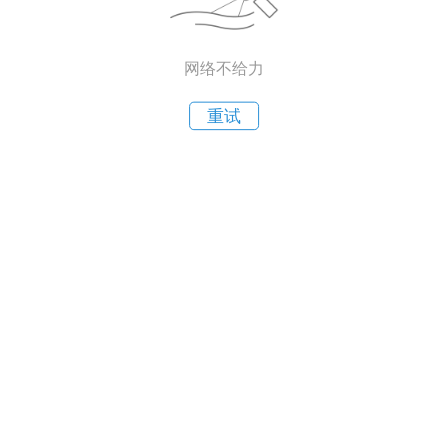
网络不给力
重试