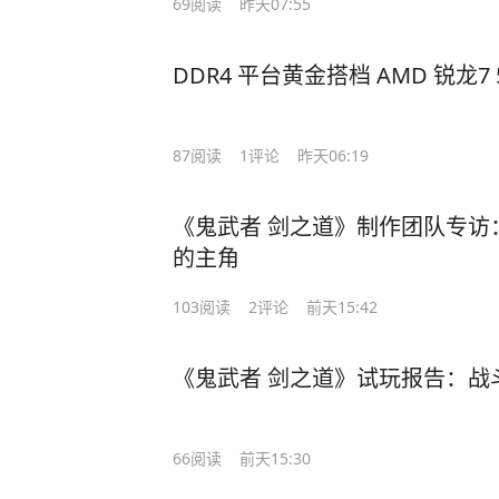
69
阅读
昨天07:55
DDR4 平台黄金搭档 AMD 锐龙7
87
阅读
1
评论
昨天06:19
《鬼武者 剑之道》制作团队专访
的主角
103
阅读
2
评论
前天15:42
《鬼武者 剑之道》试玩报告：战
66
阅读
前天15:30