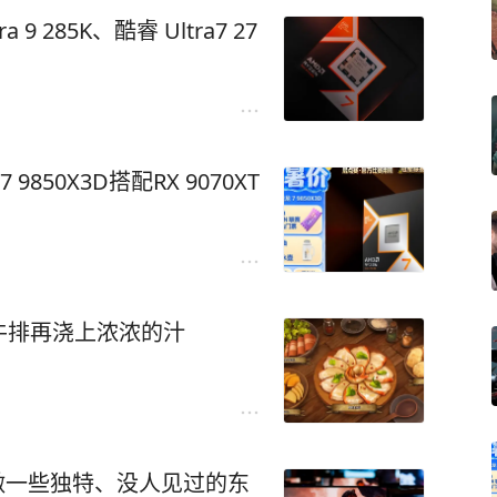
a 9 285K、酷睿 Ultra7 27
50X3D搭配RX 9070XT
牛排再浇上浓浓的汁
做一些独特、没人见过的东