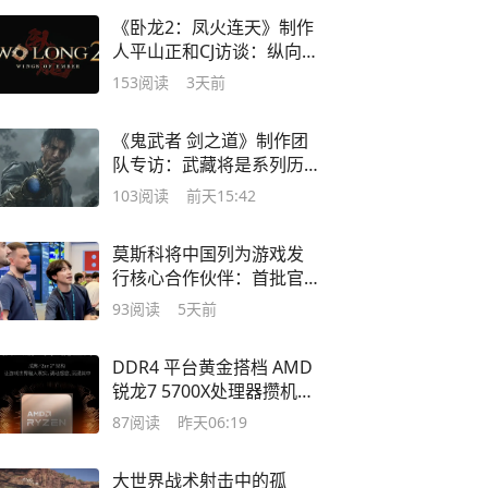
《卧龙2：凤火连天》制作
人平山正和CJ访谈：纵向深
化
153
阅读
3天前
《鬼武者 剑之道》制作团
队专访：武藏将是系列历
史最出色的主角
103
阅读
前天15:42
莫斯科将中国列为游戏发
行核心合作伙伴：首批官
方大作年内登陆
93
阅读
5天前
DDR4 平台黄金搭档 AMD
锐龙7 5700X处理器攒机优
选
87
阅读
昨天06:19
大世界战术射击中的孤