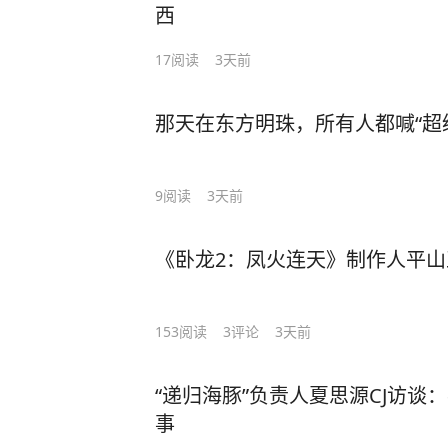
西
17
阅读
3天前
那天在东方明珠，所有人都喊“超
9
阅读
3天前
《卧龙2：凤火连天》制作人平山
153
阅读
3
评论
3天前
“递归海豚”负责人夏思源CJ访谈
事