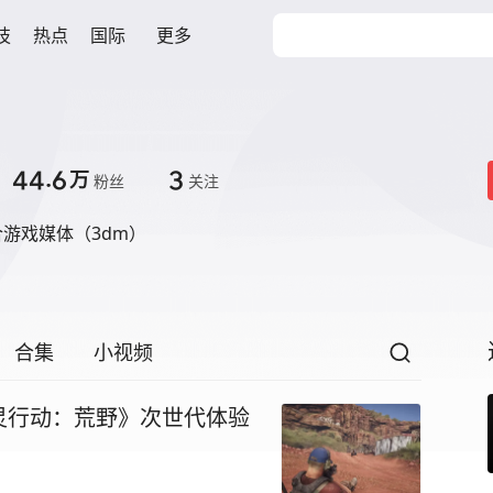
技
热点
国际
更多
44.6
3
万
粉丝
关注
游戏媒体（3dm）
合集
小视频
灵行动：荒野》次世代体验