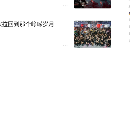
家拉回到那个峥嵘岁月