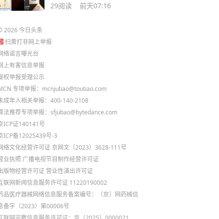
RX 9070XT
29
阅读
前天07:16
©
2026
今日头条
扫黄打非网上举报
网络谣言曝光台
网上有害信息举报
侵权举报受理公示
MCN 专项举报：mcnjubao@toutiao.com
未成年人相关举报：400-140-2108
算法推荐专项举报：sfjubao@bytedance.com
京ICP证140141号
京ICP备12025439号-3
网络文化经营许可证 京网文〔2023〕3628-111号
营业执照
广播电视节目制作经营许可证
出版物经营许可证
营业性演出许可证
互联网新闻信息服务许可证 11220190002
药品医疗器械网络信息服务备案编号：（京）网药械信
息备字（2023）第00006号
互联网宗教信息服务许可证：京（2025）0000021