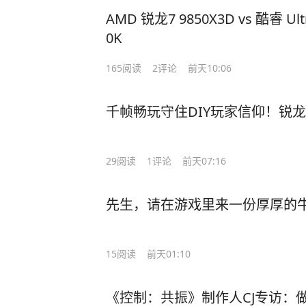
AMD 锐龙7 9850X3D vs 酷睿 Ultr
0K
165
阅读
2
评论
前天10:06
千帧畅玩守住DIY玩家信仰！锐龙7 98
29
阅读
1
评论
前天07:16
先生，请在游戏里来一份厚厚的
15
阅读
前天01:10
《控制：共振》制作人CJ专访：