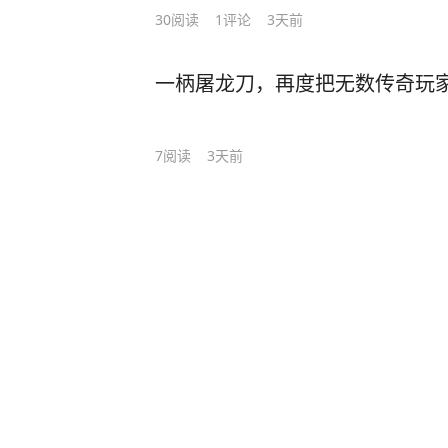
30
阅读
1
评论
3天前
一柄屠龙刀，再度把无数传奇玩
7
阅读
3天前