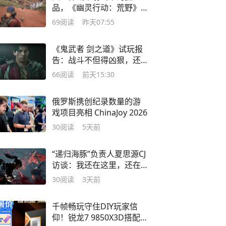
品，《幽灵行动：荒野》
次世代体验报告
69
阅读
昨天07:55
《鬼武者 剑之道》试玩报
告：战斗不但得凶狠，还
必须狡猾
66
阅读
前天15:30
俄罗斯携创纪录数量的游
戏项目亮相 ChinaJoy 2026
30
阅读
5天前
“递归海豚”负责人夏思源CJ
访谈：我还在这里，还在
做这件事
30
阅读
3天前
千帧畅玩守住DIY玩家信
仰！锐龙7 9850X3D搭配