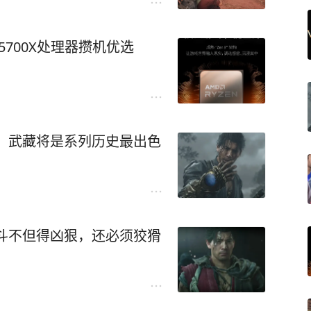
 5700X处理器攒机优选
：武藏将是系列历史最出色
斗不但得凶狠，还必须狡猾