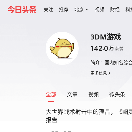
关注
推荐
北京
视频
财经
科
3DM游戏
142.0
万
获赞
简介：
国内知名综合
更多信息
全部
文章
视频
微头条
大世界战术射击中的孤品，《幽
报告