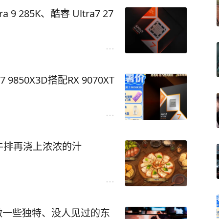
a 9 285K、酷睿 Ultra7 27
50X3D搭配RX 9070XT
牛排再浇上浓浓的汁
做一些独特、没人见过的东