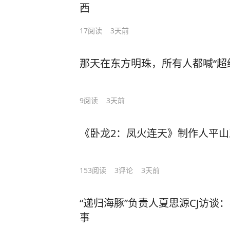
西
17
阅读
3天前
那天在东方明珠，所有人都喊“超
9
阅读
3天前
《卧龙2：凤火连天》制作人平山
153
阅读
3
评论
3天前
“递归海豚”负责人夏思源CJ访谈
事