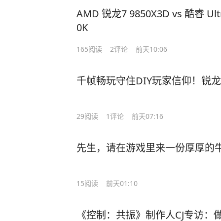
AMD 锐龙7 9850X3D vs 酷睿 Ultr
0K
165
阅读
2
评论
前天10:06
千帧畅玩守住DIY玩家信仰！锐龙7 98
29
阅读
1
评论
前天07:16
先生，请在游戏里来一份厚厚的
15
阅读
前天01:10
《控制：共振》制作人CJ专访：