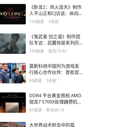
《卧龙2：凤火连天》制作
人平山正和CJ访谈：纵向深
化
153
阅读
3天前
《鬼武者 剑之道》制作团
队专访：武藏将是系列历
史最出色的主角
104
阅读
前天15:42
莫斯科将中国列为游戏发
行核心合作伙伴：首批官
方大作年内登陆
93
阅读
5天前
DDR4 平台黄金搭档 AMD
锐龙7 5700X处理器攒机优
选
87
阅读
昨天06:19
大世界战术射击中的孤