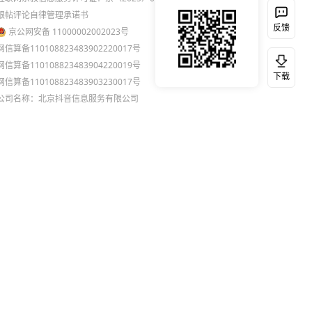
跟帖评论自律管理承诺书
反馈
京公网安备 11000002002023号
网信算备110108823483902220017号
网信算备110108823483904220019号
下载
网信算备110108823483903230017号
公司名称：北京抖音信息服务有限公司