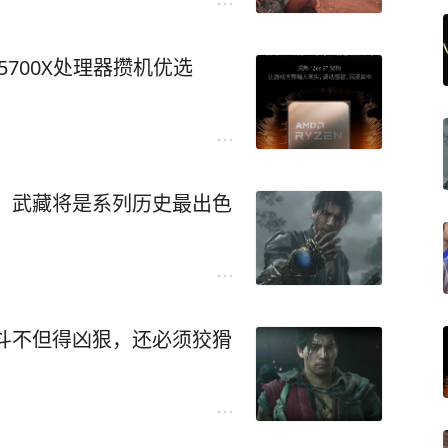
 5700X处理器攒机优选
：武藏将是系列历史最出色
斗不但得凶狠，还必须狡猾