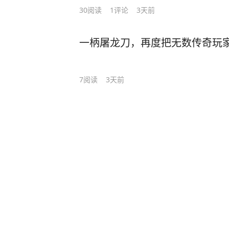
30
阅读
1
评论
3天前
一柄屠龙刀，再度把无数传奇玩
7
阅读
3天前