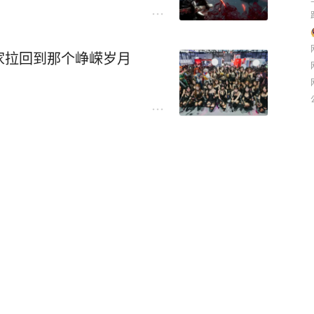
家拉回到那个峥嵘岁月