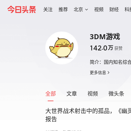
关注
推荐
北京
视频
财经
科
3DM游戏
142.0
万
获赞
简介：
国内知名综合
更多信息
全部
文章
视频
微头条
大世界战术射击中的孤品，《幽
报告