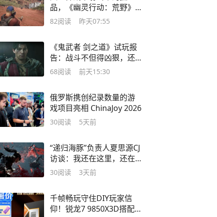
品，《幽灵行动：荒野》
次世代体验报告
82
阅读
昨天07:55
《鬼武者 剑之道》试玩报
告：战斗不但得凶狠，还
必须狡猾
68
阅读
前天15:30
俄罗斯携创纪录数量的游
戏项目亮相 ChinaJoy 2026
30
阅读
5天前
“递归海豚”负责人夏思源CJ
访谈：我还在这里，还在
做这件事
30
阅读
3天前
千帧畅玩守住DIY玩家信
仰！锐龙7 9850X3D搭配