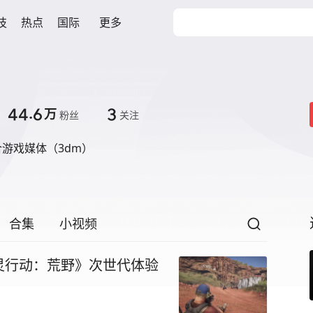
技
热点
国际
更多
44.6
3
万
粉丝
关注
游戏媒体（3dm）
合集
小视频
灵行动：荒野》次世代体验