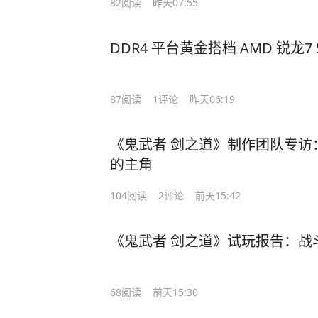
82
阅读
昨天07:55
DDR4 平台黄金搭档 AMD 锐龙7
87
阅读
1
评论
昨天06:19
《鬼武者 剑之道》制作团队专访
的主角
104
阅读
2
评论
前天15:42
《鬼武者 剑之道》试玩报告：战
68
阅读
前天15:30