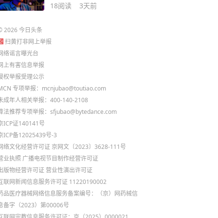
满战未来
18
阅读
3天前
©
2026
今日头条
扫黄打非网上举报
网络谣言曝光台
网上有害信息举报
侵权举报受理公示
MCN 专项举报：mcnjubao@toutiao.com
未成年人相关举报：400-140-2108
算法推荐专项举报：sfjubao@bytedance.com
京ICP证140141号
京ICP备12025439号-3
网络文化经营许可证 京网文〔2023〕3628-111号
营业执照
广播电视节目制作经营许可证
出版物经营许可证
营业性演出许可证
互联网新闻信息服务许可证 11220190002
药品医疗器械网络信息服务备案编号：（京）网药械信
息备字（2023）第00006号
互联网宗教信息服务许可证：京（2025）0000021