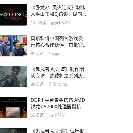
《卧龙2：凤火连天》制作
人平山正和CJ访谈：纵向深
化
152
阅读
前天08:36
莫斯科将中国列为游戏发
行核心合作伙伴：首批官
方大作年内登陆
91
阅读
4天前
《鬼武者 剑之道》制作团
队专访：武藏将是系列历
史最出色的主角
89
阅读
昨天15:42
DDR4 平台黄金搭档 AMD
锐龙7 5700X处理器攒机优
选
65
阅读
13小时前
《鬼武者 剑之道》试玩报