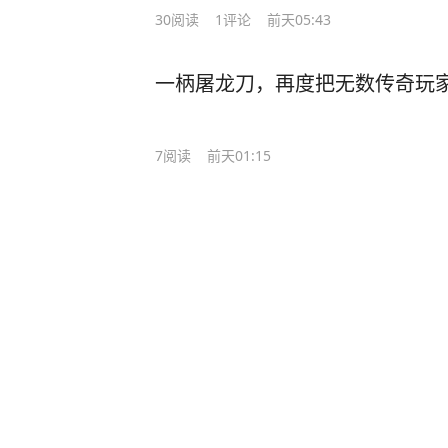
30
阅读
1
评论
前天05:43
一柄屠龙刀，再度把无数传奇玩
7
阅读
前天01:15