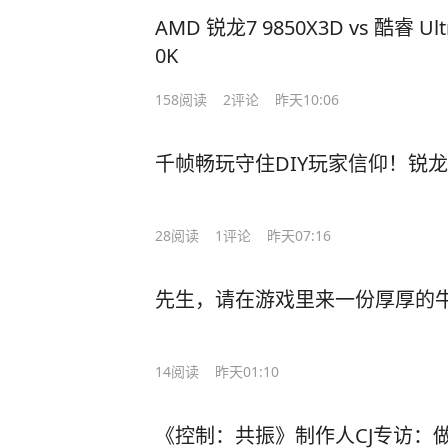
AMD 锐龙7 9850X3D vs 酷睿 Ultr
0K
158
阅读
2
评论
昨天10:06
千帧畅玩守住DIY玩家信仰！锐龙7 98
28
阅读
1
评论
昨天07:16
先生，请在游戏里来一份厚厚的
14
阅读
昨天01:10
《控制：共振》制作人CJ专访：