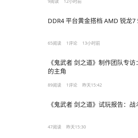
9
阅读
12小时前
DDR4 平台黄金搭档 AMD 锐龙7
65
阅读
1
评论
13小时前
《鬼武者 剑之道》制作团队专访
的主角
89
阅读
1
评论
昨天15:42
《鬼武者 剑之道》试玩报告：战
47
阅读
昨天15:30