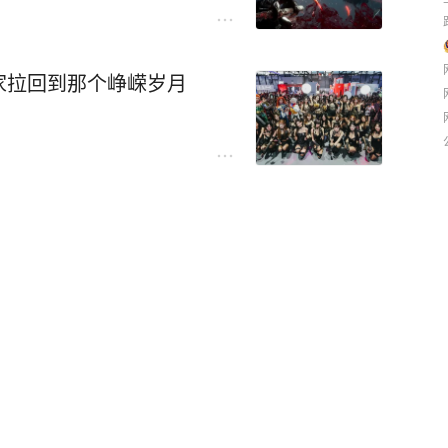
家拉回到那个峥嵘岁月