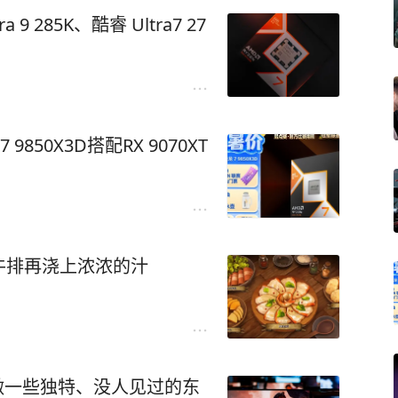
a 9 285K、酷睿 Ultra7 27
50X3D搭配RX 9070XT
牛排再浇上浓浓的汁
做一些独特、没人见过的东