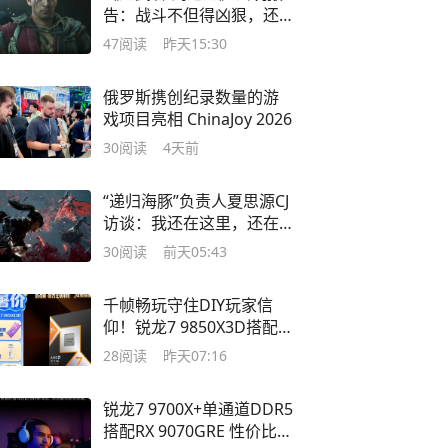
告：战斗不但得凶狠，还
必须狡猾
47
阅读
昨天15:30
俄罗斯携创纪录数量的游
戏项目亮相 ChinaJoy 2026
30
阅读
4天前
“递归海豚”负责人夏思源CJ
访谈：我还在这里，还在
做这件事
30
阅读
前天05:43
千帧畅玩守住DIY玩家信
仰！锐龙7 9850X3D搭配
RX 9070XT
28
阅读
昨天07:16
锐龙7 9700X+单通道DDR5
搭配RX 9070GRE 性价比拉