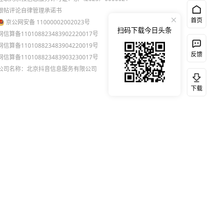
跟帖评论自律管理承诺书
首页
京公网安备 11000002002023号
扫码下载今日头条
网信算备110108823483902220017号
网信算备110108823483904220019号
反馈
网信算备110108823483903230017号
公司名称：北京抖音信息服务有限公司
下载