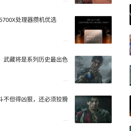
 5700X处理器攒机优选
：武藏将是系列历史最出色
斗不但得凶狠，还必须狡猾