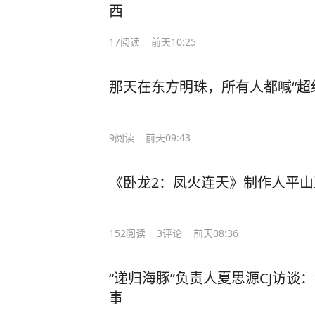
西
17
阅读
前天10:25
那天在东方明珠，所有人都喊“超
9
阅读
前天09:43
《卧龙2：凤火连天》制作人平山
152
阅读
3
评论
前天08:36
“递归海豚”负责人夏思源CJ访谈
事