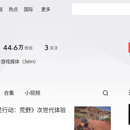
技
热点
国际
更多
44.6
3
万
粉丝
关注
游戏媒体（3dm）
合集
小视频
灵行动：荒野》次世代体验