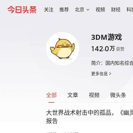
关注
推荐
北京
视频
财经
科
3DM游戏
142.0
万
获赞
简介：
国内知名综合
更多信息
全部
文章
视频
微头条
大世界战术射击中的孤品，《幽
报告