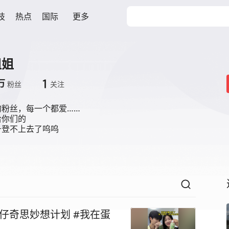
技
热点
国际
更多
姐姐
1
万
粉丝
关注
粉丝，每一个都爱……

你们的

号登不上去了呜呜
仔奇思妙想计划 #我在蛋