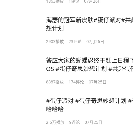
1863
播放
1
评论
07月26日
海瑟的冠军新皮肤#蛋仔派对#共
想计划
2903
播放
23
评论
07月26日
答应大家的蝴蝶忍终于赶上日程了，
OS #蛋仔奇思妙想计划 #共赴
8887
播放
174
评论
07月25日
#蛋仔派对 #蛋仔奇思妙想计划 
哈哈哈
2.6万
播放
9
评论
07月25日