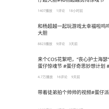
1407
播放
1
评论
18小时前
和杨超越一起玩游戏太幸福啦呜呜
大胆
8823
播放
9
评论
3天前
来个COS花絮吧，“丧心护士海瑟
蛋仔惊魂节 #蛋仔奇思妙想计划 #
4.7万
播放
16
评论
9天前
带着徒弟拍个帅帅的视频#蛋仔派