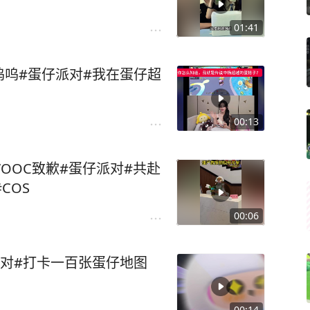
01:41
呜#蛋仔派对#我在蛋仔超
00:13
”OOC致歉#蛋仔派对#共赴
COS
00:06
对#打卡一百张蛋仔地图
00:14