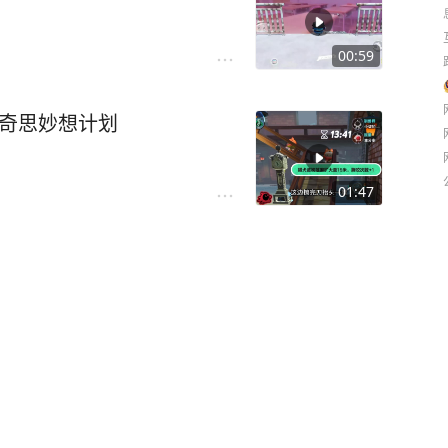
00:59
仔奇思妙想计划
01:47