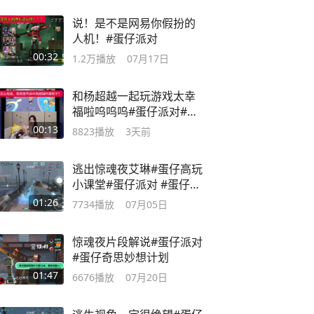
说！是不是网易你假扮的
人机！#蛋仔派对
00:32
1.2万
播放
07月17日
和杨超越一起玩游戏太幸
福啦呜呜呜#蛋仔派对#我
在蛋仔超大胆
00:13
8823
播放
3天前
逃出惊魂夜艾琳#蛋仔高玩
小课堂#蛋仔派对 #蛋仔派
对逃出惊魂夜
01:26
7734
播放
07月05日
惊魂夜片段解说#蛋仔派对
#蛋仔奇思妙想计划
01:47
6676
播放
07月20日