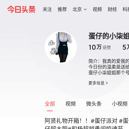
关注
推荐
北京
视频
财经
科
蛋仔的小柒
10
5
万
获赞
简介：
我真的爱我的
今日份的温柔是送给
蛋仔小柒姐姐那个
更多信息
全部
视频
微头条
小视频
阿贤礼物开箱！！#蛋仔派对 #蛋
仔超大胆#和杨超越勇闯惊魂节