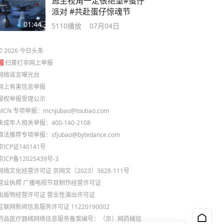
逃生视角一定很绝望#蛋仔
派对 #共赴蛋仔惊魂节
01:44
5110
播放
07月04日
©
2026
今日头条
扫黄打非网上举报
网络谣言曝光台
网上有害信息举报
侵权举报受理公示
MCN 专项举报：mcnjubao@toutiao.com
未成年人相关举报：400-140-2108
算法推荐专项举报：sfjubao@bytedance.com
京ICP证140141号
京ICP备12025439号-3
网络文化经营许可证 京网文〔2023〕3628-111号
营业执照
广播电视节目制作经营许可证
出版物经营许可证
营业性演出许可证
互联网新闻信息服务许可证 11220190002
药品医疗器械网络信息服务备案编号：（京）网药械信