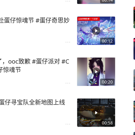
赴蛋仔惊魂节 #蛋仔奇思妙
00:12
ooc致歉 #蛋仔派对 #C
蛋仔惊魂节
00:20
#蛋仔寻宝队全新地图上线
00:58