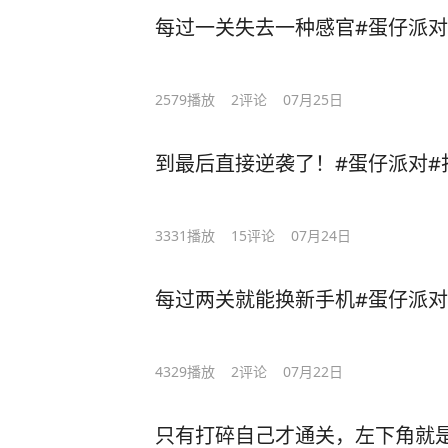
每过一关失去一种感官#蛋仔派对
2579
播放
2
评论
07月25日
到最后直接逆袭了！#蛋仔派对#
3331
播放
15
评论
07月24日
每过两关就能换新手机#蛋仔派对
4329
播放
2
评论
07月22日
只有打碎自己才通关，左下角就是