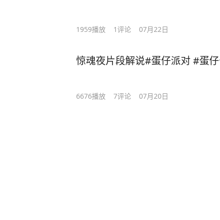
1959
播放
1
评论
07月22日
惊魂夜片段解说#蛋仔派对 #蛋
6676
播放
7
评论
07月20日