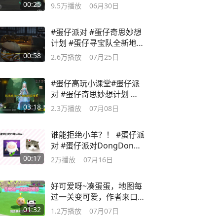
仔惊魂攻略站
00:25
9.5万
播放
06月30日
#蛋仔派对 #蛋仔奇思妙想
计划 #蛋仔寻宝队全新地图
上线 哈哈哈
00:58
2.6万
播放
07月25日
#蛋仔高玩小课堂#蛋仔派
对 #蛋仔奇思妙想计划 艾
琳整局解说来咯
03:18
2.3万
播放
07月08日
谁能拒绝小羊？！ #蛋仔派
对 #蛋仔派对DongDong
独家战略合作
00:17
2万
播放
07月16日
好可爱呀~凑蛋蛋，地图每
过一关变可爱，作者来口
橙
01:32
1.2万
播放
07月07日