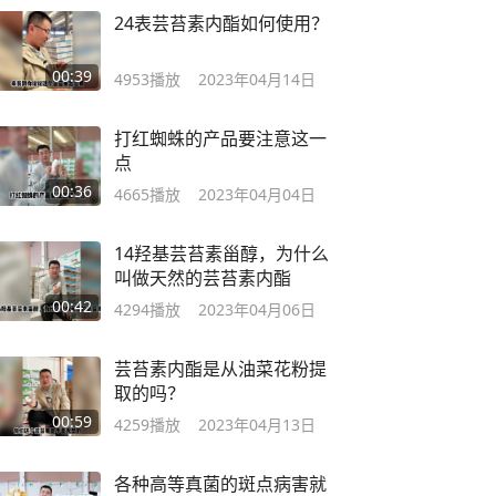
24表芸苔素内酯如何使用？
00:39
4953
播放
2023年04月14日
打红蜘蛛的产品要注意这一
点
00:36
4665
播放
2023年04月04日
14羟基芸苔素甾醇，为什么
叫做天然的芸苔素内酯
00:42
4294
播放
2023年04月06日
芸苔素内酯是从油菜花粉提
取的吗？
00:59
4259
播放
2023年04月13日
各种高等真菌的斑点病害就