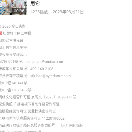
用它
00:36
4223
播放
2023年03月21日
©
2026
今日头条
扫黄打非网上举报
网络谣言曝光台
网上有害信息举报
侵权举报受理公示
MCN 专项举报：mcnjubao@toutiao.com
未成年人相关举报：400-140-2108
算法推荐专项举报：sfjubao@bytedance.com
京ICP证140141号
京ICP备12025439号-3
网络文化经营许可证 京网文〔2023〕3628-111号
营业执照
广播电视节目制作经营许可证
出版物经营许可证
营业性演出许可证
互联网新闻信息服务许可证 11220190002
药品医疗器械网络信息服务备案编号：（京）网药械信