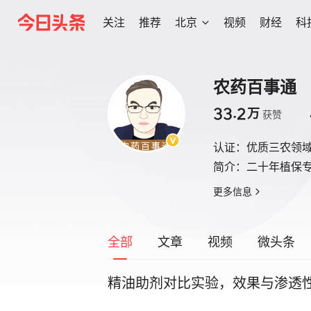
关注
推荐
北京
视频
财经
科
农药百事通
33.2
万
获赞
认证：
优质三农领
简介：
二十年植保
更多信息
全部
文章
视频
微头条
精油助剂对比实验，效果与渗透