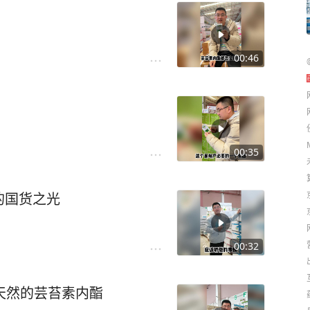
00:46
00:35
的国货之光
00:32
天然的芸苔素内酯