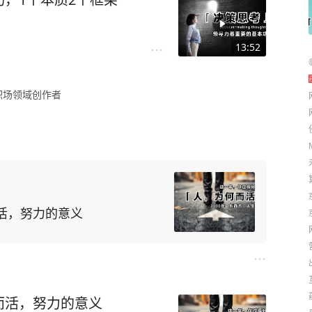
成一个技艺娴熟的艺匠，而不
孜孜不倦、坚持不懈地执行这
13:52
职场领域创作者
地弓腰承受着这一负担。
得十分纯熟的形式不再是桎
技巧上的努力，同样也能通过
活，努力的意义
同时已经将这种从脑海中一闪
最后，学生再也不知道那作品
而活，努力的意义