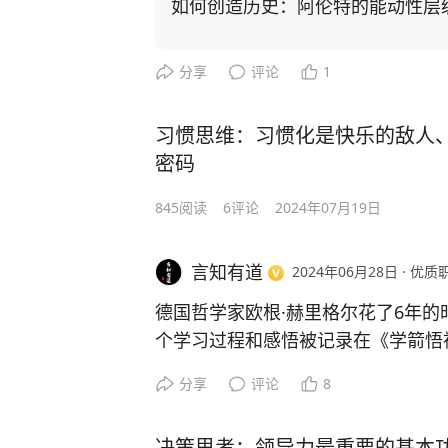
如何创造历史：阿伦特的能动性层
分享
评论
1
习惯思维：习惯化是快乐的敌人
密码
845
阅读
6
评论
2024年07月19日
言知有道
2024年06月28日
·
优质
德国哲学家欧根·赫里格尔花了6年
个学习过程和感悟被记录在《学箭悟
分享
评论
8
他曾经在老师的要求下经历了长时间
之后总结了日本老师培养一个杰出箭
决策思考：领导力最重要的基本功