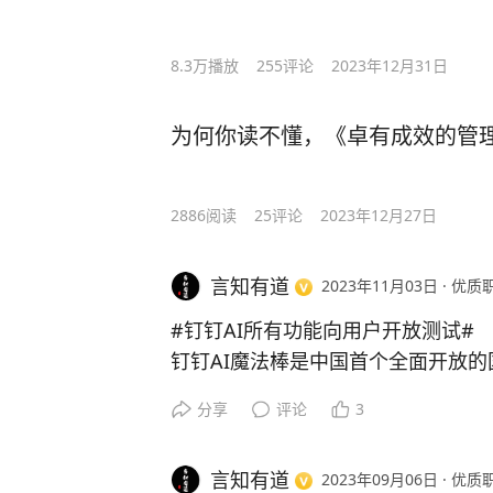
8.3万
播放
255
评论
2023年12月31日
为何你读不懂，《卓有成效的管
2886
阅读
25
评论
2023年12月27日
言知有道
2023年11月03日
·
优质
#钉钉AI所有功能向用户开放测试#
钉钉AI魔法棒是中国首个全面开放的
法棒正式上线，钉钉聊天、文档、知识库
分享
评论
3
on 等17项产品、60+场景全面开
接使用。只需要下载钉钉APP就可以
言知有道
2023年09月06日
·
优质