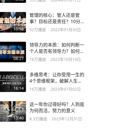
管理的核心：管人还是管
事？目标还是责任？10分钟
讲透极简管理学
10:58
32万
播放
2022年01月30日
领导力的本质：如何判断一
个人是否有领导力？如何提
升领导力？
08:27
16万
播放
2022年10月19日
多维思考：让你受用一生的
4个思维框架，破解人生的
无解难题
16:14
16万
播放
2023年07月02日
这一年你过得好吗？人到底
为何而活，努力的意义
13:40
8.3万
播放
2023年12月31日