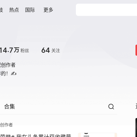
技
热点
国际
更多
14.7
64
万
粉丝
关注
域创作者
作的！✍
合集
创作者