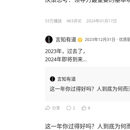
老师觉得第一步要做的是将学生培养
是奢望过早地将之变成艺术家。学生
53万
播放
463
评论
2024年01月17日
一旨意。
言知有道
2023年12月31日
·
优质
他仿佛没有更高的理想，只是傻乎乎
2023年，过去了，
结果，通过几年的锻炼，他发现掌握
2024年即将到来
梏，而是一种解脱。
忙碌为了啥，努力还有意义吗？
为何而活，是不断叩击心门的问题。
言知有道
他一天比一天更能捕捉到灵感而无须
#给未来一个目标#
这一年你过得好吗？人到底为何而
精细的观察让灵感降临。
只要大脑一形成灵感，那握笔的手就
分享
2
8
而过的东西捕捉住并将之勾勒出来。
究竟是脑的产物还是手的功劳。”
这一年你过得好吗？人到底为何