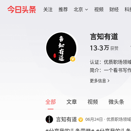
关注
推荐
北京
视频
财经
科
言知有道
13.3
万
获赞
认证：
优质职场领
简介：
一个看书写
更多信息
全部
文章
视频
微头条
言知有道
06月24日
·
优质职场领域