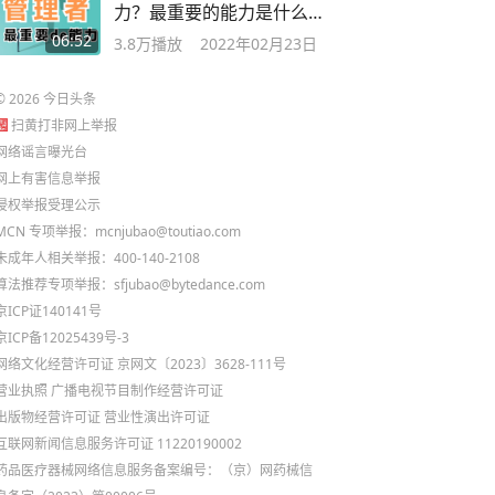
力？最重要的能力是什么？
答案只有两个字
06:52
3.8万
播放
2022年02月23日
©
2026
今日头条
扫黄打非网上举报
网络谣言曝光台
网上有害信息举报
侵权举报受理公示
MCN 专项举报：mcnjubao@toutiao.com
未成年人相关举报：400-140-2108
算法推荐专项举报：sfjubao@bytedance.com
京ICP证140141号
京ICP备12025439号-3
网络文化经营许可证 京网文〔2023〕3628-111号
营业执照
广播电视节目制作经营许可证
出版物经营许可证
营业性演出许可证
互联网新闻信息服务许可证 11220190002
药品医疗器械网络信息服务备案编号：（京）网药械信