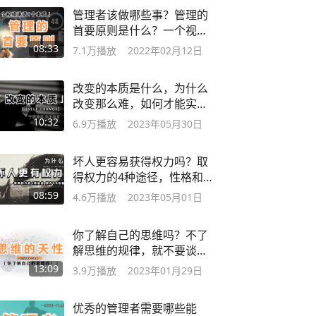
管理者该做哪些事？管理的
首要原则是什么？一个视频
讲透一个本质
08:33
7.1万
播放
2022年02月12日
改变的本质是什么，为什么
改变那么难，如何才能实现
真正的改变
10:32
6.9万
播放
2023年05月30日
坏人更容易获得权力吗？取
得权力的4种途径，性格和
权力的关系
08:59
4.6万
播放
2023年05月01日
你了解自己的思维吗？不了
解思维的规律，就不要谈认
知升级
13:09
3.9万
播放
2023年01月29日
优秀的管理者需要哪些能