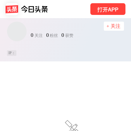
打开APP
+ 关注
0
0
0
关注
粉丝
获赞
IP：