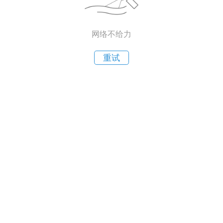
网络不给力
重试