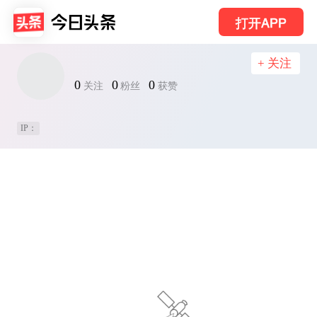
打开APP
+ 关注
0
0
0
关注
粉丝
获赞
IP：