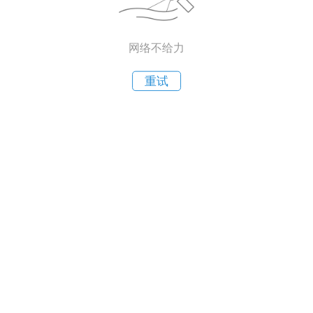
网络不给力
重试