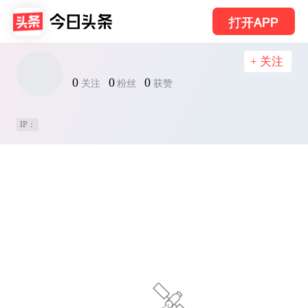
打开APP
+ 关注
0
0
0
关注
粉丝
获赞
IP：