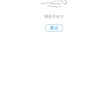
网络不给力
重试