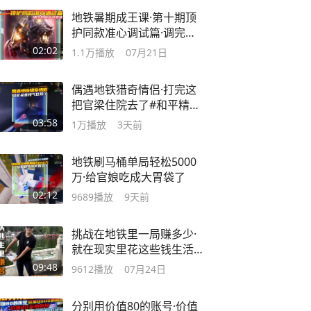
地铁暑期成王课·第十期顶
护同款准心调试篇·调完包
你立马变准
02:02
1.1万
播放
07月21日
偶遇地铁猎奇情侣·打完这
把官梁住院去了#和平精英
地铁逃生
03:58
1万
播放
3天前
地铁刷马桶单局轻松5000
万·给官娘吃成大胃袋了
02:12
9689
播放
9天前
挑战在地铁里一局赚多少·
就在现实里花这些钱生活
一天
09:48
9612
播放
07月24日
分别用价值80的账号·价值