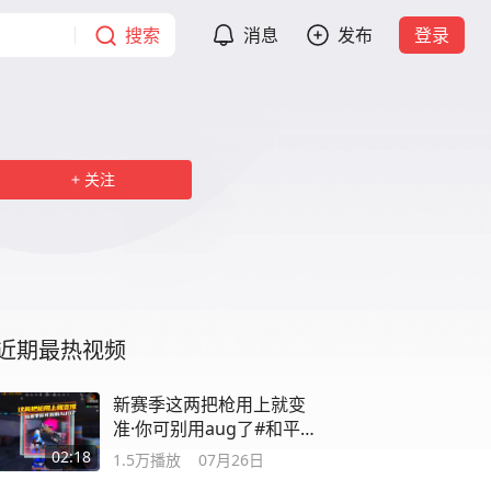
搜索
消息
发布
登录
关注
近期最热视频
新赛季这两把枪用上就变
准·你可别用aug了#和平精
英地铁逃生
02:18
1.5万
播放
07月26日