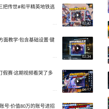
三把传世#和平精英地铁逃
02:42
方面教学·包含基础设置·键
02:34
打假赛·这期视频看哭了多
06:17
的账号·价值80万的账号进招