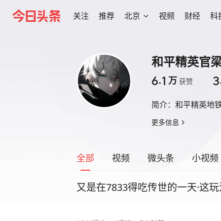
关注
推荐
北京
视频
财经
科
和平精英官
6.1
3
万
获赞
简介：
和平精英地
更多信息
全部
视频
微头条
小视频
又是在7833得吃传世的一天·这