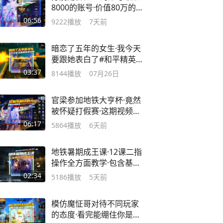
8000的账号·价值80万的账
号进招募队…
06:56
9222
播放
7天前
暗恋了五年的女生·我今天
要跟她表白了#和平精英地
铁逃生
03:37
8144
播放
07月26日
官梁参加地铁大亨杯·竟然
被怀疑打假赛·这期视频看
哭了多少人
06:17
5864
播放
6天前
地铁暑期成王课·12课二指
操作全方面教学·包含基础
设置·键位…
02:34
5186
播放
5天前
模仿魔怔哥对待不同玩家
的态度·看完能绷住你是这