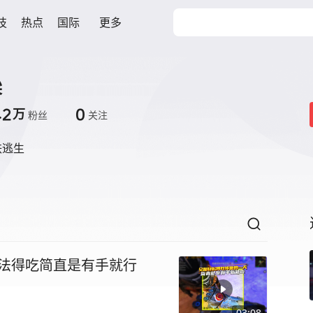
技
热点
国际
更多
梁
.2
0
万
粉丝
关注
铁逃生
玩法得吃简直是有手就行
03:08