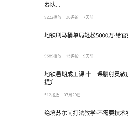
募队…
9222
播放
30
评论
7天前
地铁刷马桶单局轻松5000万·给
9689
播放
15
评论
9天前
地铁暑期成王课·十一课腰射灵敏
提升
512
播放
07月29日
绝境苏尔南打法教学·不需要技术