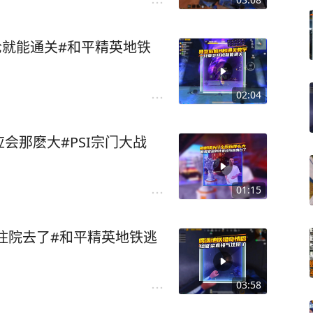
枪就能通关#和平精英地铁
02:04
会那麽大#PSI宗门大战
01:15
住院去了#和平精英地铁逃
03:58