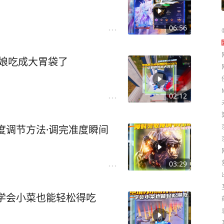
06:56
官娘吃成大胃袋了
02:12
度调节方法·调完准度瞬间
03:29
学会小菜也能轻松得吃