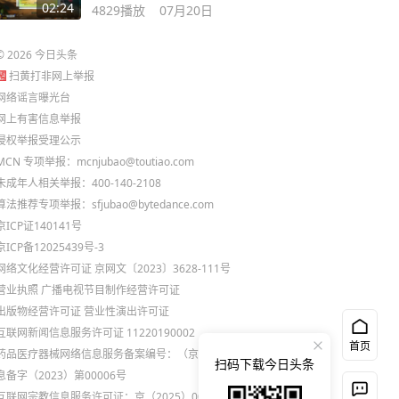
个
02:24
4829
播放
07月20日
©
2026
今日头条
扫黄打非网上举报
网络谣言曝光台
网上有害信息举报
侵权举报受理公示
MCN 专项举报：mcnjubao@toutiao.com
未成年人相关举报：400-140-2108
算法推荐专项举报：sfjubao@bytedance.com
京ICP证140141号
京ICP备12025439号-3
网络文化经营许可证 京网文〔2023〕3628-111号
营业执照
广播电视节目制作经营许可证
出版物经营许可证
营业性演出许可证
互联网新闻信息服务许可证 11220190002
首页
药品医疗器械网络信息服务备案编号：（京）网药械信
扫码下载今日头条
息备字（2023）第00006号
互联网宗教信息服务许可证：京（2025）0000021