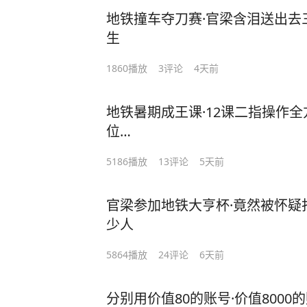
地铁撞车夺刀赛·官梁含泪送出去
生
1860
播放
3
评论
4天前
地铁暑期成王课·12课二指操作全
位…
5186
播放
13
评论
5天前
官梁参加地铁大亨杯·竟然被怀疑
少人
5864
播放
24
评论
6天前
分别用价值80的账号·价值8000