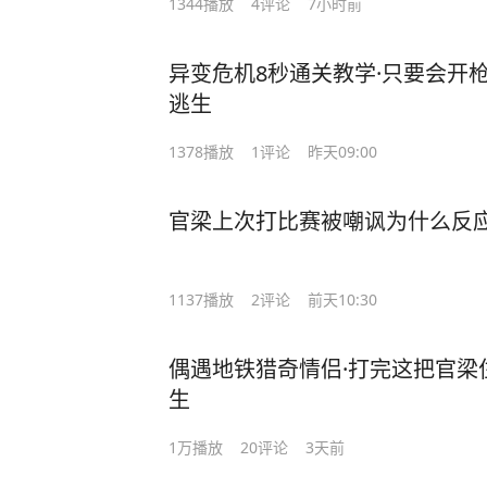
1344
播放
4
评论
7小时前
异变危机8秒通关教学·只要会开
逃生
1378
播放
1
评论
昨天09:00
官梁上次打比赛被嘲讽为什么反应
1137
播放
2
评论
前天10:30
偶遇地铁猎奇情侣·打完这把官梁
生
1万
播放
20
评论
3天前