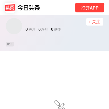
打开APP
+ 关注
0
0
0
关注
粉丝
获赞
IP：