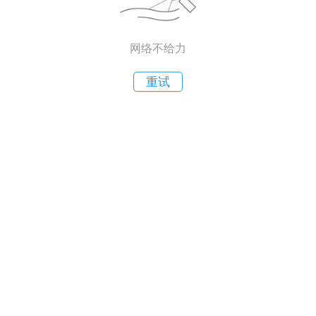
网络不给力
重试