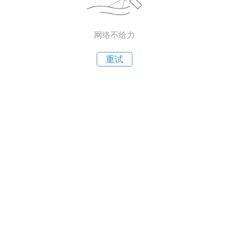
网络不给力
重试