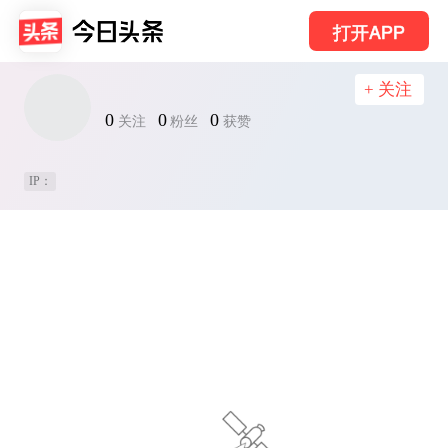
打开APP
+ 关注
0
0
0
关注
粉丝
获赞
IP：