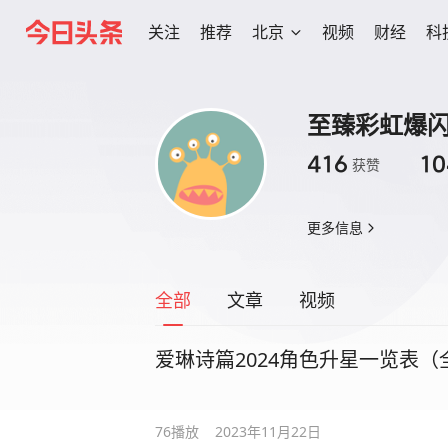
关注
推荐
北京
视频
财经
科
至臻彩虹爆
416
10
获赞
更多信息
全部
文章
视频
爱琳诗篇2024角色升星一览表
76
播放
2023年11月22日