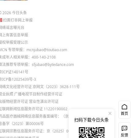
©
2026
今日头条
扫黄打非网上举报
网络谣言曝光台
网上有害信息举报
侵权举报受理公示
MCN 专项举报：mcnjubao@toutiao.com
未成年人相关举报：400-140-2108
算法推荐专项举报：sfjubao@bytedance.com
京ICP证140141号
京ICP备12025439号-3
网络文化经营许可证 京网文〔2023〕3628-111号
营业执照
广播电视节目制作经营许可证
出版物经营许可证
营业性演出许可证
互联网新闻信息服务许可证 11220190002
首页
药品医疗器械网络信息服务备案编号：（京）网药械信
扫码下载今日头条
息备字（2023）第00006号
互联网宗教信息服务许可证：京（2025）0000021
反馈