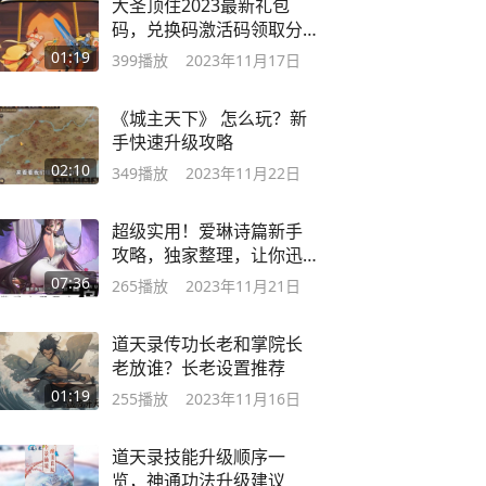
大圣顶住2023最新礼包
码，兑换码激活码领取分
享
01:19
399
播放
2023年11月17日
《城主天下》 怎么玩？新
手快速升级攻略
02:10
349
播放
2023年11月22日
超级实用！爱琳诗篇新手
攻略，独家整理，让你迅
速成为游戏高手！
07:36
265
播放
2023年11月21日
道天录传功长老和掌院长
老放谁？长老设置推荐
01:19
255
播放
2023年11月16日
道天录技能升级顺序一
览，神通功法升级建议