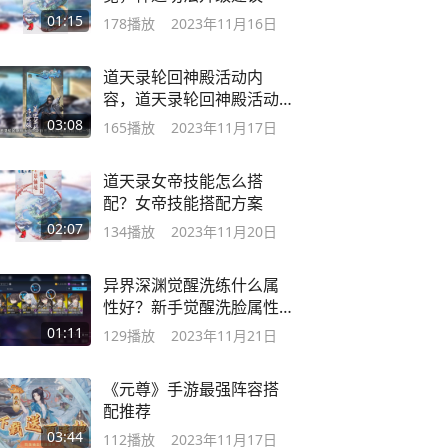
01:15
178
播放
2023年11月16日
道天录轮回神殿活动内
容，道天录轮回神殿活动
介绍介绍
03:08
165
播放
2023年11月17日
道天录女帝技能怎么搭
配？女帝技能搭配方案
02:07
134
播放
2023年11月20日
异界深渊觉醒洗练什么属
性好？新手觉醒洗脸属性
推荐攻略
01:11
129
播放
2023年11月21日
《元尊》手游最强阵容搭
配推荐
03:44
112
播放
2023年11月17日