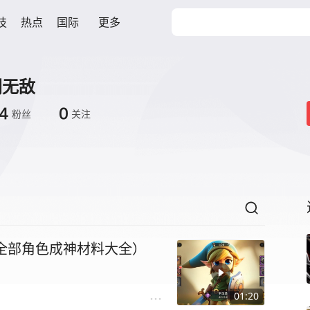
技
热点
国际
更多
闪无敌
4
0
粉丝
关注
（全部角色成神材料大全）
01:20