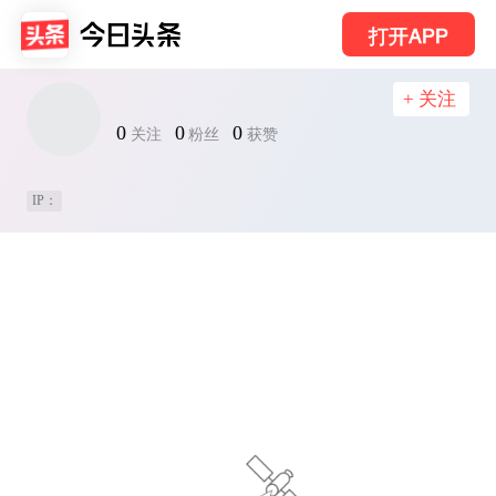
打开APP
+ 关注
0
0
0
关注
粉丝
获赞
IP：