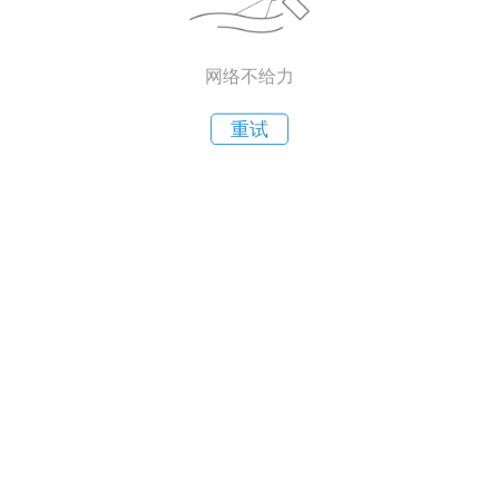
网络不给力
重试