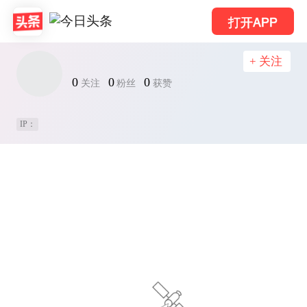
打开APP
+ 关注
0
0
0
关注
粉丝
获赞
IP：