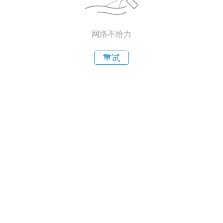
网络不给力
重试