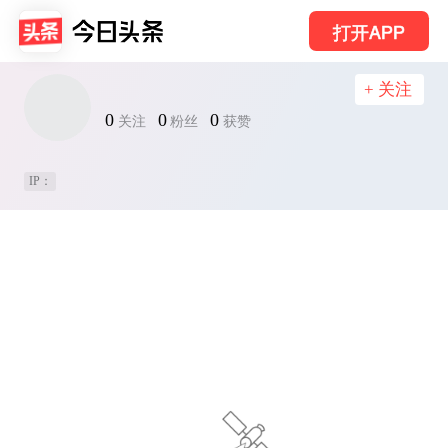
打开APP
+ 关注
0
0
0
关注
粉丝
获赞
IP：