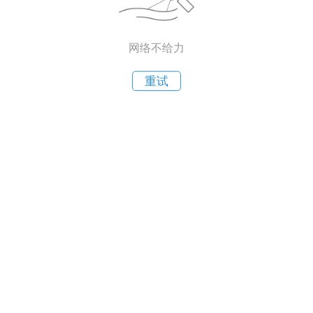
网络不给力
重试