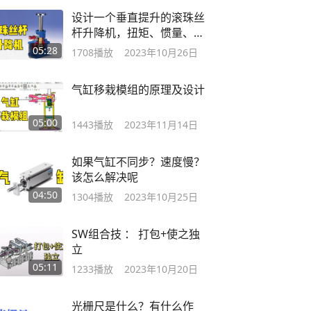
设计一个垂直提升的滚珠丝
杆升降机，扭矩、惯量、角
加速度怎么求
05:28
1708
播放
2023年10月26日
气缸移栽模组的原理及设计
05:00
1443
播放
2023年11月14日
如果气缸不同步？速度慢？
该怎么解决呢
04:50
1304
播放
2023年10月25日
SW组合技 ： 打包+使之独
立
05:11
1233
播放
2023年10月20日
光栅尺是什么？有什么作