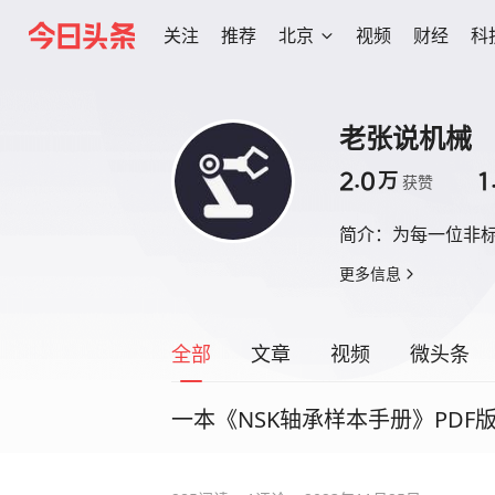
关注
推荐
北京
视频
财经
科
老张说机械
2.0
1
万
获赞
简介：
为每一位非
更多信息
全部
文章
视频
微头条
一本《NSK轴承样本手册》PDF