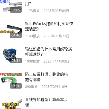
用？
05:09
1173
播放
2023年09月04日
SolidWorks拖链如何实现快
速装配？
04:46
1140
播放
2023年09月22日
输送设备为什么常用蜗轮蜗
杆减速器？
08:31
1008
播放
2023年11月03日
防止皮带打滑、跑偏的措
施有哪些
05:20
890
播放
2023年09月10日
直线导轨选型计算基本步
骤！