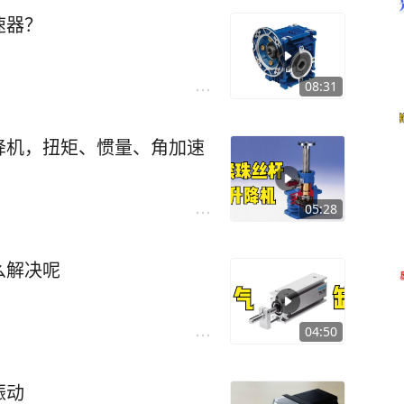
速器？
08:31
降机，扭矩、惯量、角加速
05:28
么解决呢
04:50
振动