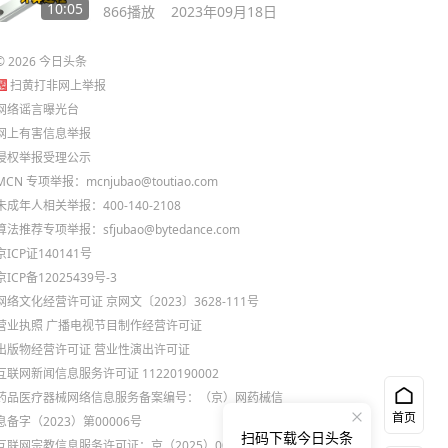
10:05
866
播放
2023年09月18日
©
2026
今日头条
扫黄打非网上举报
网络谣言曝光台
网上有害信息举报
侵权举报受理公示
MCN 专项举报：mcnjubao@toutiao.com
未成年人相关举报：400-140-2108
算法推荐专项举报：sfjubao@bytedance.com
京ICP证140141号
京ICP备12025439号-3
网络文化经营许可证 京网文〔2023〕3628-111号
营业执照
广播电视节目制作经营许可证
出版物经营许可证
营业性演出许可证
互联网新闻信息服务许可证 11220190002
药品医疗器械网络信息服务备案编号：（京）网药械信
首页
息备字（2023）第00006号
扫码下载今日头条
互联网宗教信息服务许可证：京（2025）0000021