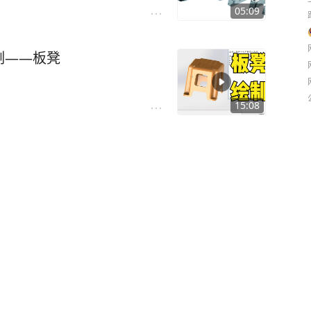
05:09
例——板凳
15:08