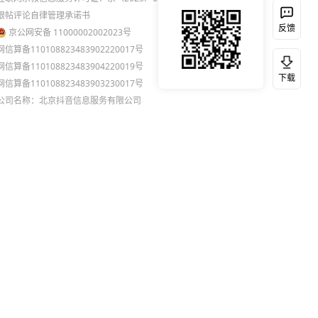
跟帖评论自律管理承诺书
反馈
京公网安备 11000002002023号
网信算备110108823483902220017号
网信算备110108823483904220019号
下载
网信算备110108823483903230017号
公司名称：北京抖音信息服务有限公司